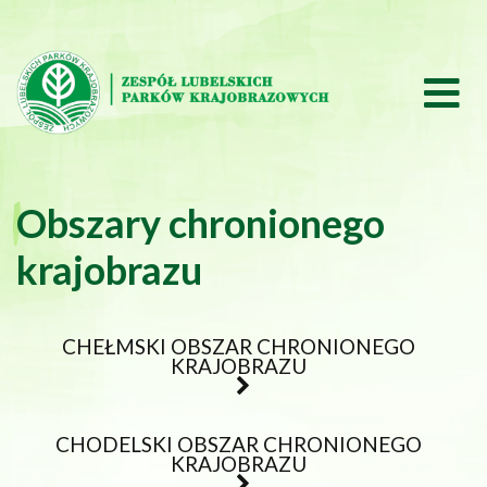
Przeskocz do treści
Przeskocz do menu
Obszary chronionego
krajobrazu
CHEŁMSKI OBSZAR CHRONIONEGO
KRAJOBRAZU
CHODELSKI OBSZAR CHRONIONEGO
KRAJOBRAZU