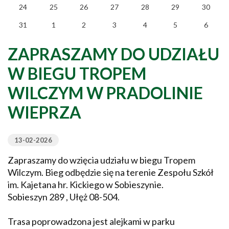
24
25
26
27
28
29
30
31
1
2
3
4
5
6
ZAPRASZAMY DO UDZIAŁU
W BIEGU TROPEM
WILCZYM W PRADOLINIE
WIEPRZA
13-02-2026
Zapraszamy do wzięcia udziału w biegu Tropem
Wilczym. Bieg odbędzie się na terenie Zespołu Szkół
im. Kajetana hr. Kickiego w Sobieszynie.
Sobieszyn 289 , Ułęż 08-504.
Trasa poprowadzona jest alejkami w parku