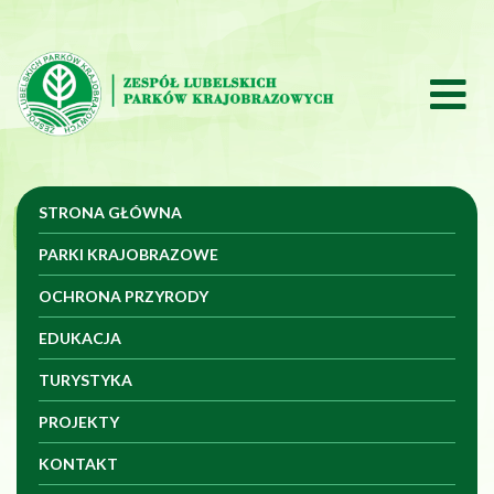
Przeskocz do treści
Przeskocz do menu
STRONA GŁÓWNA
PARKI KRAJOBRAZOWE
OCHRONA PRZYRODY
EDUKACJA
TURYSTYKA
PROJEKTY
KONTAKT