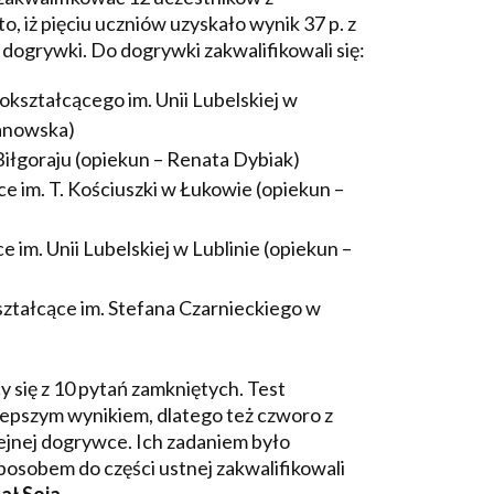
o, iż pięciu uczniów uzyskało wynik 37 p. z
dogrywki. Do dogrywki zakwalifikowali się:
nokształcącego im. Unii Lubelskiej w
żanowska)
Biłgoraju (opiekun – Renata Dybiak)
ce im. T. Kościuszki w Łukowie (opiekun –
e im. Unii Lubelskiej w Lublinie (opiekun –
kształcące im. Stefana Czarnieckiego w
 się z 10 pytań zamkniętych. Test
lepszym wynikiem, dlatego też czworo z
lejnej dogrywce. Ich zadaniem było
posobem do części ustnej zakwalifikowali