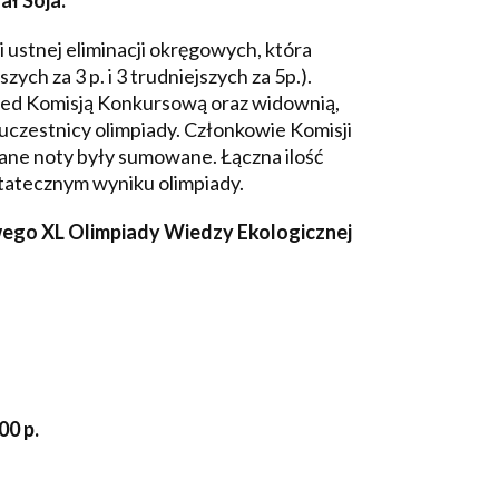
ał Soja.
 ustnej eliminacji okręgowych, która
ych za 3 p. i 3 trudniejszych za 5p.).
rzed Komisją Konkursową oraz widownią,
 uczestnicy olimpiady. Członkowie Komisji
kane noty były sumowane. Łączna ilość
statecznym wyniku olimpiady.
ego XL Olimpiady Wiedzy Ekologicznej
00 p.