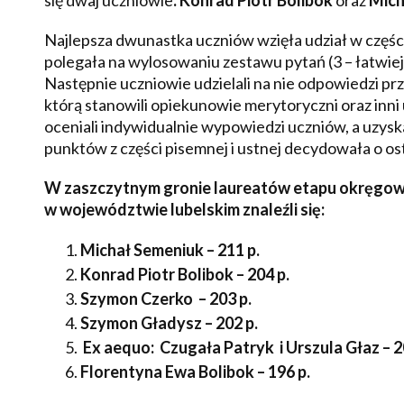
się dwaj uczniowie
: Konrad Piotr Bolibok
oraz
Mich
Najlepsza dwunastka uczniów wzięła udział w części
polegała na wylosowaniu zestawu pytań (3 – łatwiejsz
Następnie uczniowie udzielali na nie odpowiedzi p
którą stanowili opiekunowie merytoryczni oraz inni
oceniali indywidualnie wypowiedzi uczniów, a uzys
punktów z części pisemnej i ustnej decydowała o o
W zaszczytnym gronie laureatów etapu okręgow
w województwie lubelskim znaleźli się:
Michał Semeniuk – 211 p.
Konrad Piotr Bolibok – 204 p.
Szymon Czerko – 203 p.
Szymon Gładysz – 202 p.
Ex aequo: Czugała Patryk i Urszula Głaz – 2
Florentyna Ewa Bolibok – 196 p.