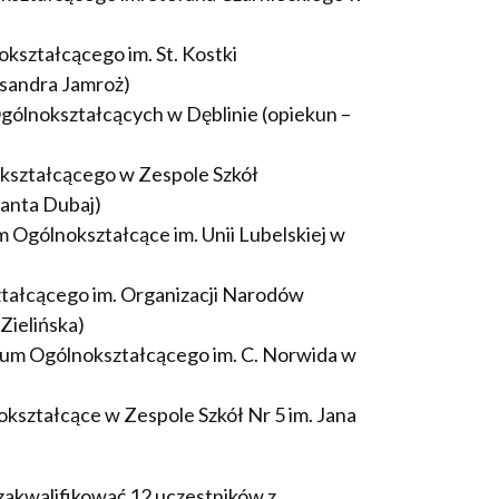
nokształcącego im. St. Kostki
ksandra Jamroż)
 Ogólnokształcących w Dęblinie (opiekun –
lnokształcącego w Zespole Szkół
lanta Dubaj)
ceum Ogólnokształcące im. Unii Lubelskiej w
kształcącego im. Organizacji Narodów
Zielińska)
iceum Ogólnokształcącego im. C. Norwida w
okształcące w Zespole Szkół Nr 5 im. Jana
akwalifikować 12 uczestników z