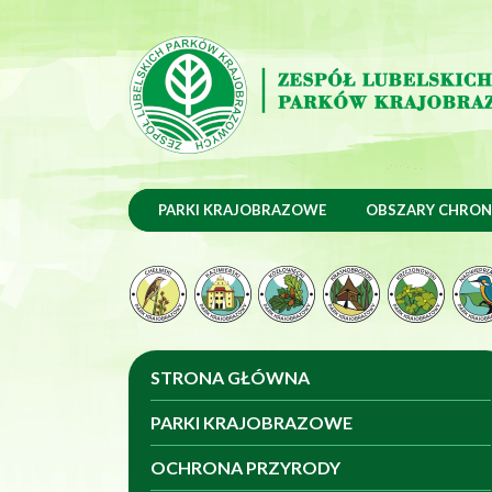
Przeskocz do treści
Przeskocz do menu
PARKI KRAJOBRAZOWE
OBSZARY CHRON
STRONA GŁÓWNA
PARKI KRAJOBRAZOWE
OCHRONA PRZYRODY