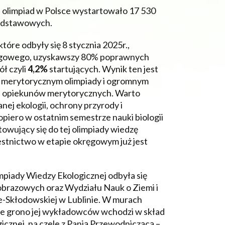
ch olimpiad w Polsce wystartowało 17 530
podstawowych.
tóre odbyły się 8 stycznia 2025r.,
ęgowego, uzyskawszy 80% poprawnych
ół czyli
4,2%
startujących. Wynik ten jest
 merytorycznym olimpiady i ogromnym
ich opiekunów merytorycznych. Warto
nej ekologii, ochrony przyrody i
piero w ostatnim semestrze nauki biologii
towujący się do tej olimpiady wiedzę
estnictwo w etapie okręgowym już jest
impiady Wiedzy Ekologicznej odbyła się
obrazowych oraz Wydziału Nauk o Ziemi i
e-Skłodowskiej w Lublinie. W murach
cne grono jej wykładowców wchodzi w skład
znej, na czele z Panią Przewodniczącą –