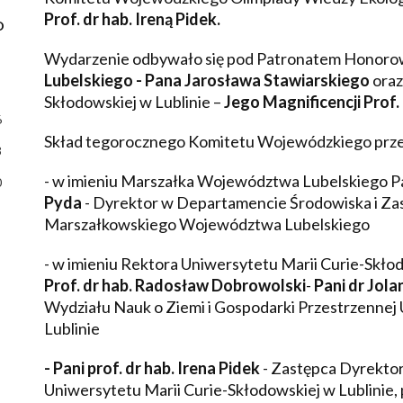
Prof. dr hab. Ireną Pidek.
D
Wydarzenie odbywało się pod Patronatem Honor
Lubelskiego - Pana Jarosława Stawiarskiego
oraz
Skłodowskiej w Lublinie –
Jego Magnificencji Prof
6
Skład tegorocznego Komitetu Wojewódzkiego przed
3
- w imieniu Marszałka Województwa Lubelskiego P
0
Pyda
- Dyrektor w Departamencie Środowiska i Z
Marszałkowskiego Województwa Lubelskiego
- w imieniu Rektora Uniwersytetu Marii Curie-Skłod
Prof. dr hab. Radosław Dobrowolski
-
Pani dr Jol
Wydziału Nauk o Ziemi i Gospodarki Przestrzennej
Lublinie
- Pani prof. dr hab. Irena Pidek
- Zastępca Dyrektor
Uniwersytetu Marii Curie-Skłodowskiej w Lublinie, 