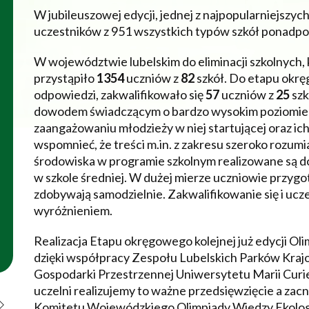
W jubileuszowej edycji, jednej z najpopularniejszy
uczestników z 951 wszystkich typów szkół ponad
W województwie lubelskim do eliminacji szkolnych, k
przystąpiło
1354
uczniów z
82
szkół. Do etapu okr
odpowiedzi, zakwalifikowało się
57
uczniów z
25
szk
dowodem świadczącym o bardzo wysokim poziomie
zaangażowaniu młodzieży w niej startującej oraz 
wspomnieć, że treści m.in. z zakresu szeroko rozumia
środowiska w programie szkolnym realizowane są do
w szkole średniej. W dużej mierze uczniowie przygo
zdobywają samodzielnie. Zakwalifikowanie się i ucz
wyróżnieniem.
Realizacja Etapu okręgowego kolejnej już edycji Ol
dzięki współpracy Zespołu Lubelskich Parków Kraj
Gospodarki Przestrzennej Uniwersytetu Marii Curi
uczelni realizujemy to ważne przedsięwzięcie a za
Komitetu Wojewódzkiego Olimpiady Wiedzy Ekologic