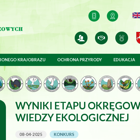
O nas
Współpraca
Przyjacie
IONEGO KRAJOBRAZU
OCHRONA PRZYRODY
EDUKACJA
WYNIKI ETAPU OKRĘGOW
WIEDZY EKOLOGICZNEJ
08-04-2025
KONKURS