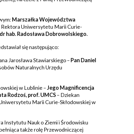
owym:
Marszałka Województwa
 Rektora Uniwersytetu Marii Curie-
. dr hab. Radosława Dobrowolskiego.
stawiał się następująco:
ana Jarosława Stawiarskiego –
Pan Daniel
asobów Naturalnych Urzędu
owskiej w Lublinie –
Jego Magnificencja
anta Rodzoś, prof. UMCS
– Dziekan
 Uniwersytetu Marii Curie-Skłodowskiej w
a Instytutu Nauk o Ziemi i Środowisku
pełniąca także rolę Przewodniczącej