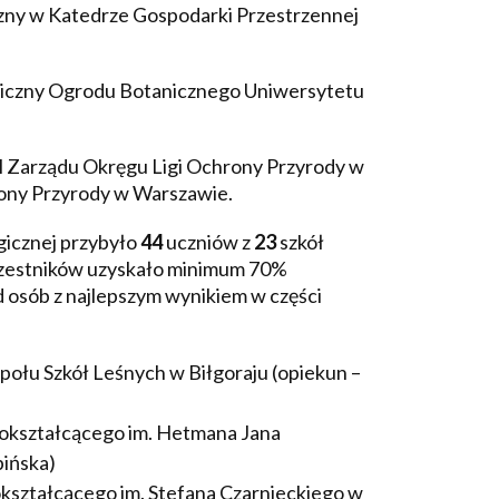
zny w Katedrze Gospodarki Przestrzennej
niczny Ogrodu Botanicznego Uniwersytetu
l Zarządu Okręgu Ligi Ochrony Przyrody w
rony Przyrody w Warszawie.
icznej przybyło
44
uczniów z
23
szkół
czestników uzyskało minimum 70%
d osób z najlepszym wynikiem w części
Zespołu Szkół Leśnych w Biłgoraju (opiekun –
lnokształcącego im. Hetmana Jana
pińska)
nokształcącego im. Stefana Czarnieckiego w