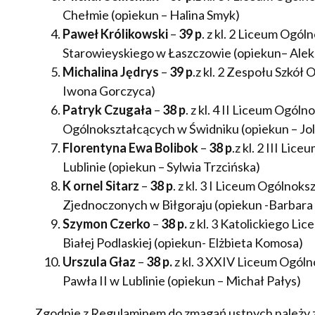
Chełmie (opiekun – Halina Smyk)
Paweł Królikowski
–
39 p
. z kl. 2 Liceum Ogól
Starowieyskiego w Łaszczowie (opiekun– Ale
Michalina Jędrys
–
39 p
.z kl. 2 Zespołu Szkół
Iwona Gorczyca)
Patryk Czugała
–
38 p
. z kl. 4 II Liceum Ogó
Ogólnokształcących w Świdniku (opiekun – Jo
Florentyna Ewa Bolibok
–
38 p
.z kl. 2 III Li
Lublinie (opiekun – Sylwia Trzcińska)
K ornel Sitarz
–
38 p
. z kl. 3 I Liceum Ogólno
Zjednoczonych w Biłgoraju (opiekun -Barbara 
Szymon Czerko
–
38 p.
z kl. 3 Katolickiego L
Białej Podlaskiej (opiekun- Elżbieta Komosa)
Urszula Głaz
–
38 p.
z kl. 3 XXIV Liceum Ogóln
Pawła II w Lublinie (opiekun – Michał Pałys)
Zgodnie z Regulaminem do zmagań ustnych należy z