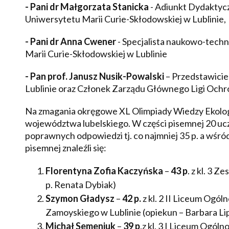
- Pani dr Małgorzata Stanicka
- Adiunkt Dydaktyc
Uniwersytetu Marii Curie-Skłodowskiej w Lublinie,
- Pani dr Anna Cwener
- Specjalista naukowo-tech
Marii Curie-Skłodowskiej w Lublinie
- Pan prof. Janusz Nusik-Powalski
– Przedstawicie
Lublinie oraz Członek Zarządu Głównego Ligi Och
Na zmagania okręgowe XL Olimpiady Wiedzy Ekolog
województwa lubelskiego. W części pisemnej 20 u
poprawnych odpowiedzi tj. co najmniej 35 p. a wśró
pisemnej znaleźli się:
Florentyna Zofia Kaczyńska
–
43 p
. z kl. 3 
p. Renata Dybiak)
Szymon Gładysz
–
42 p.
z kl. 2 II Liceum Ogó
Zamoyskiego w Lublinie (opiekun – Barbara Li
Michał Semeniuk
–
39 p
.z kl. 3 I Liceum Ogól