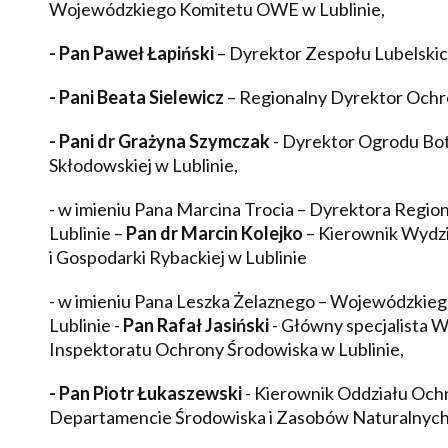
Wojewódzkiego Komitetu OWE w Lublinie,
- Pan Paweł Łapiński
– Dyrektor Zespołu Lubelski
- Pani Beata Sielewicz
– Regionalny Dyrektor Ochro
- Pani dr Grażyna Szymczak
- Dyrektor Ogrodu Bot
Skłodowskiej w Lublinie,
- w imieniu Pana Marcina Trocia – Dyrektora Regi
Lublinie –
Pan dr Marcin Kolejko
– Kierownik Wydz
i Gospodarki Rybackiej w Lublinie
- w imieniu Pana Leszka Żelaznego – Wojewódzkie
Lublinie -
Pan Rafał Jasiński
- Główny specjalista 
Inspektoratu Ochrony Środowiska w Lublinie,
- Pan Piotr Łukaszewski
- Kierownik Oddziału Ochr
Departamencie Środowiska i Zasobów Naturalny