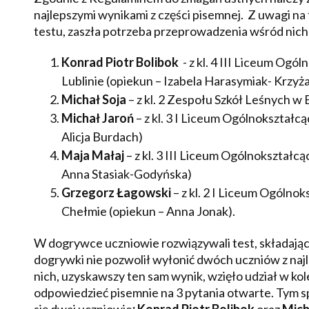
najlepszymi wynikami z części pisemnej. Z uwagi na t
testu, zaszła potrzeba przeprowadzenia wśród nich 
Konrad Piotr Bolibok
- z kl. 4 III Liceum Ogól
Lublinie (opiekun – Izabela Harasymiak- Krzy
Michał Soja
– z kl. 2 Zespołu Szkół Leśnych w 
Michał Jaroń
– z kl. 3 I Liceum Ogólnokształcą
Alicja Burdach)
Maja Małaj
– z kl. 3 III Liceum Ogólnokształcąc
Anna Stasiak-Godyńska)
Grzegorz Łagowski
– z kl. 2 I Liceum Ogólno
Chełmie (opiekun – Anna Jonak).
W dogrywce uczniowie rozwiązywali test, składający
dogrywki nie pozwolił wyłonić dwóch uczniów z naj
nich, uzyskawszy ten sam wynik, wzięło udział w ko
odpowiedzieć pisemnie na 3 pytania otwarte. Tym s