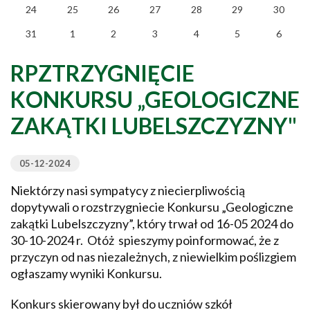
24
25
26
27
28
29
30
31
1
2
3
4
5
6
RPZTRZYGNIĘCIE
KONKURSU „GEOLOGICZNE
ZAKĄTKI LUBELSZCZYZNY"
05-12-2024
Niektórzy nasi sympatycy z niecierpliwością
dopytywali o rozstrzygniecie Konkursu „Geologiczne
zakątki Lubelszczyzny”, który trwał od 16-05 2024 do
30-10-2024 r. Otóż spieszymy poinformować, że z
przyczyn od nas niezależnych, z niewielkim poślizgiem
ogłaszamy wyniki Konkursu.
Konkurs skierowany był do uczniów szkół