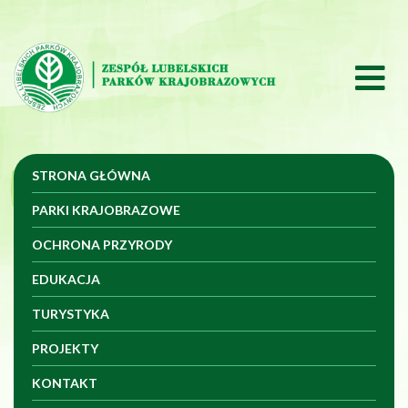
Przeskocz do treści
Przeskocz do menu
STRONA GŁÓWNA
PARKI KRAJOBRAZOWE
OCHRONA PRZYRODY
EDUKACJA
TURYSTYKA
PROJEKTY
KONTAKT